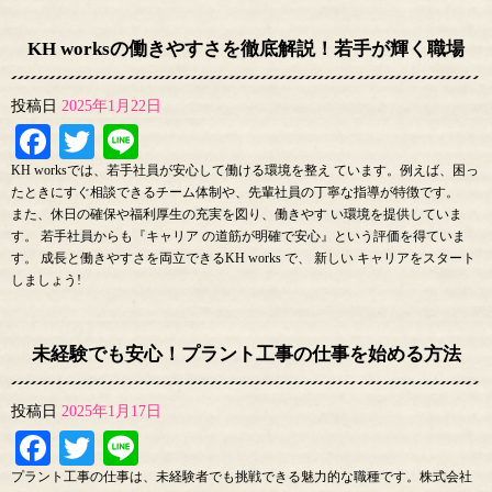
KH worksの働きやすさを徹底解説！若手が輝く職場
投稿日
2025年1月22日
Facebook
Twitter
Line
KH worksでは、若手社員が安心して働ける環境を整え ています。例えば、困っ
たときにすぐ相談できるチーム体制や、先輩社員の丁寧な指導が特徴です。
また、休日の確保や福利厚生の充実を図り、働きやす い環境を提供していま
す。 若手社員からも『キャリア の道筋が明確で安心』という評価を得ていま
す。 成長と働きやすさを両立できるKH works で、 新しい キャリアをスタート
しましょう!
未経験でも安心！プラント工事の仕事を始める方法
投稿日
2025年1月17日
Facebook
Twitter
Line
プラント工事の仕事は、未経験者でも挑戦できる魅力的な職種です。株式会社