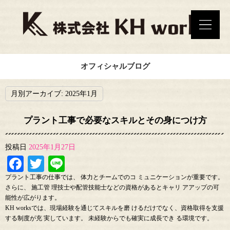
オフィシャルブログ
月別アーカイブ:
2025年1月
プラント工事で必要なスキルとその身につけ方
投稿日
2025年1月27日
Facebook
Twitter
Line
プラント工事の仕事では、 体力とチームでのコ ミュニケーションが重要です。
さらに、 施工管 理技士や配管技能士などの資格があるとキャリ アアップの可
能性が広がります。
KH worksでは、現場経験を通じてスキルを磨 けるだけでなく、資格取得を支援
する制度が充 実しています。 未経験からでも確実に成長でき る環境です。