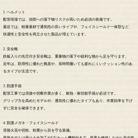
1. ヘルメット
配管現場では、頭部への落下物リスクが高いため必須の装備です。
最近では、軽量素材で通気性の良いタイプや、フェイスシールド一体型など、
快適性と安全性を両立させた製品が増えています。
2. 安全靴
鉄板入りの先芯付き安全靴は、重量物の落下や鋭利な物から足を守ります。
近年は、防滑性に優れた靴底や、長時間履いても疲れにくいクッション性のあ
るタイプが主流です。
3. 防護手袋
配管工事では溶接や切断作業が多く、耐熱・耐切創手袋が必須です。
グリップ力を高めたモデルや、通気性に優れたタイプもあり、作業効率を下げ
ずに安全を確保できます。
4. 防護メガネ・フェイスシールド
溶接火花や切粉、粉塵から目を守る装備。
最新モデルは曇り止め加工やUVカット機能付きで、視界を確保しながら安全性